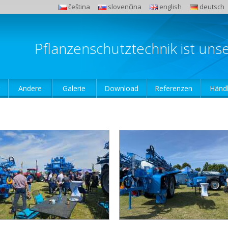
čeština
slovenčina
english
deutsch
Pflanzenschutztechnik ist uns
Andere
Galerie
Download
Referenzen
Händl