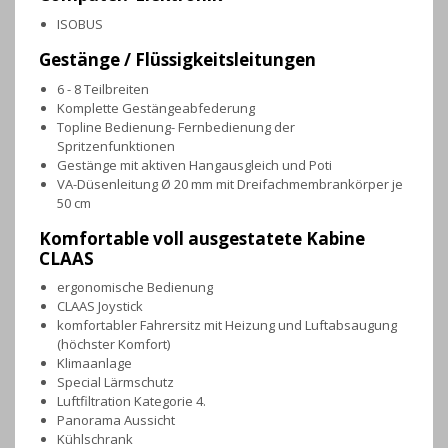
ISOBUS
Gestänge / Flüssigkeitsleitungen
6 - 8 Teilbreiten
Komplette Gestängeabfederung
Topline Bedienung- Fernbedienung der
Spritzenfunktionen
Gestänge mit aktiven Hangausgleich und Poti
VA-Düsenleitung Ø 20 mm mit Dreifachmembrankörper je
50 cm
Komfortable voll ausgestatete Kabine
CLAAS
ergonomische Bedienung
CLAAS Joystick
komfortabler Fahrersitz mit Heizung und Luftabsaugung
(höchster Komfort)
Klimaanlage
Special Lärmschutz
Luftfiltration Kategorie 4.
Panorama Aussicht
Kühlschrank