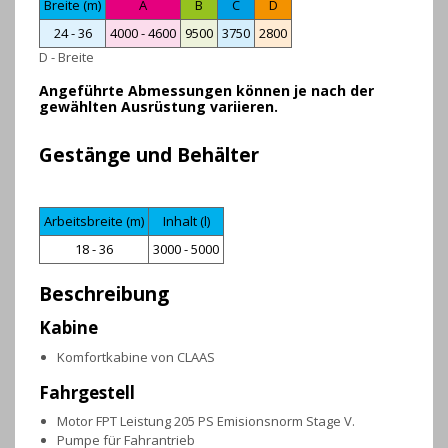
Breite (m)
A
B
C
D
24 - 36
4000 - 4600
9500
3750
2800
D - Breite
Angeführte Abmessungen können je nach der
gewählten Ausrüstung variieren.
Gestänge und Behälter
Arbeitsbreite (m)
Inhalt (l)
18 - 36
3000 - 5000
Beschreibung
Kabine
Komfortkabine von CLAAS
Fahrgestell
Motor FPT Leistung 205 PS Emisionsnorm Stage V.
Pumpe für Fahrantrieb