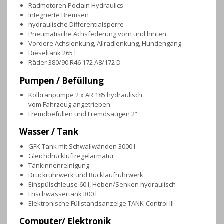
Radmotoren Poclain Hydraulics
Integrierte Bremsen
hydraulische Differentialsperre
Pneumatische Achsfederung vorn und hinten
Vordere Achslenkung, Allradlenkung, Hundengang
Dieseltank 265 l
Räder 380/90 R46 172 A8/172 D
Pumpen / Befüllung
Kolbranpumpe 2 x AR 185 hydraulisch
vom Fahrzeug angetrieben.
Fremdbefüllen und Fremdsaugen 2”
Wasser / Tank
GFK Tank mit Schwallwänden 3000 l
Gleichdruckluftregelarmatur
Tankinnenreinigung
Druckrührwerk und Rücklaufrührwerk
Einspülschleuse 60 l, Heben/Senken hydraulisch
Frischwassertank 300 l
Elektronische Füllstandsanzeige TANK-Control III
Computer/ Elektronik